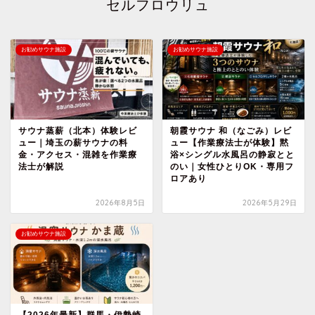
セルフロウリュ
お勧めサウナ施設
お勧めサウナ施設
サウナ蒸薪（北本）体験レビ
朝霞サウナ 和（なごみ）レビ
ュー｜埼玉の薪サウナの料
ュー【作業療法士が体験】黙
金・アクセス・混雑を作業療
浴×シングル水風呂の静寂とと
法士が解説
のい｜女性ひとりOK・専用フ
ロアあり
2026年8月5日
2026年5月29日
お勧めサウナ施設
【2026年最新】群馬・伊勢崎