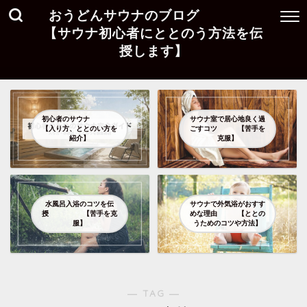
おうどんサウナのブログ
【サウナ初心者にととのう方法を伝
授します】
初心者のサウナ
サウナ室で居心地良く過
【入り方、ととのい方を
ごすコツ 【苦手を
紹介】
克服】
水風呂入浴のコツを伝
サウナで外気浴がおすす
授 【苦手を克
めな理由 【ととの
服】
うためのコツや方法】
― TAG ―