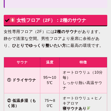
女性フロア（2F）：2種のサウナ
女性専用フロア（2F）には
2種のサウナ
があります。
静かで清潔な空間。男性フロアより座席に余裕があ
り、
ひとりでゆっくり整いたい方
に最高の環境です。
サウナ
温度
特徴
オートロウリュ（10分
95〜10
毎）
① ドライサウナ
5℃
しっかり熱い高温サウ
ナ
オートロウリュ＋ヒノ
② 低温多湿（も
75〜8
キアロマ
く浴）
0℃
寝サウナあり