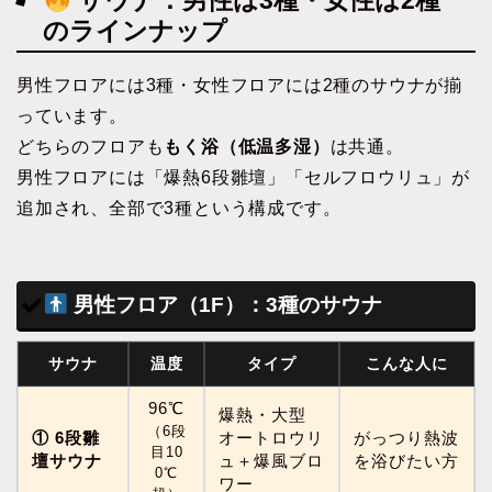
サウナ：男性は3種・女性は2種
のラインナップ
男性フロアには3種・女性フロアには2種のサウナが揃
っています。
どちらのフロアも
もく浴（低温多湿）
は共通。
男性フロアには「爆熱6段雛壇」「セルフロウリュ」が
追加され、全部で3種という構成です。
男性フロア（1F）：3種のサウナ
サウナ
温度
タイプ
こんな人に
96℃
爆熱・大型
（6段
① 6段雛
オートロウリ
がっつり熱波
目10
壇サウナ
ュ＋爆風ブロ
を浴びたい方
0℃
ワー