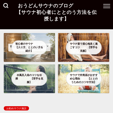
おうどんサウナのブログ
【サウナ初心者にととのう方法を伝
授します】
初心者のサウナ
サウナ室で居心地良く過
【入り方、ととのい方を
ごすコツ 【苦手を
紹介】
克服】
水風呂入浴のコツを伝
サウナで外気浴がおすす
授 【苦手を克
めな理由 【ととの
服】
うためのコツや方法】
お勧めサウナ施設