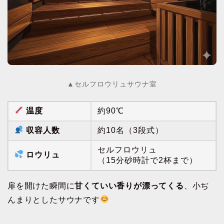
▲セルフロウリュサウナ室
温度
約90℃
収容人数
約10名（3段式）
セルフロウリュ
ロウリュ
（15分砂時計で2杯まで）
扉を開けた瞬間に
甘くていい香りが漂ってくる
、小ぢ
んまりとしたサウナです