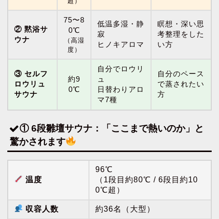
超）
75〜8
低温多湿・静
瞑想・深い思
② 黙浴サ
0℃
寂
考整理をした
ウナ
（高湿
ヒノキアロマ
い方
度）
自分でロウリ
③ セルフ
自分のペース
約9
ュ
ロウリュ
で蒸されたい
0℃
日替わりアロ
サウナ
方
マ7種
① 6段雛壇サウナ：「ここまで熱いのか」と
驚かされます
96℃
温度
（1段目約80℃ / 6段目約10
0℃超）
収容人数
約36名（大型）