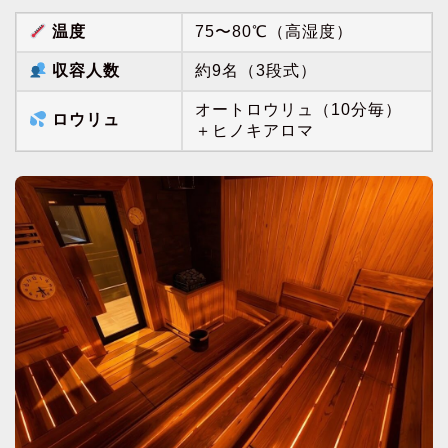
温度
75〜80℃（高湿度）
収容人数
約9名（3段式）
オートロウリュ（10分毎）
ロウリュ
＋ヒノキアロマ