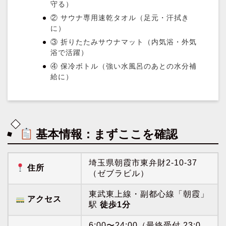
守る）
② サウナ専用速乾タオル（足元・汗拭き
に）
③ 折りたたみサウナマット（内気浴・外気
浴で活躍）
④ 保冷ボトル（強い水風呂のあとの水分補
給に）
基本情報：まずここを確認
埼玉県朝霞市東弁財2-10-37
住所
（ゼブラビル）
東武東上線・副都心線「朝霞」
アクセス
駅
徒歩1分
6:00〜24:00（最終受付 23:0