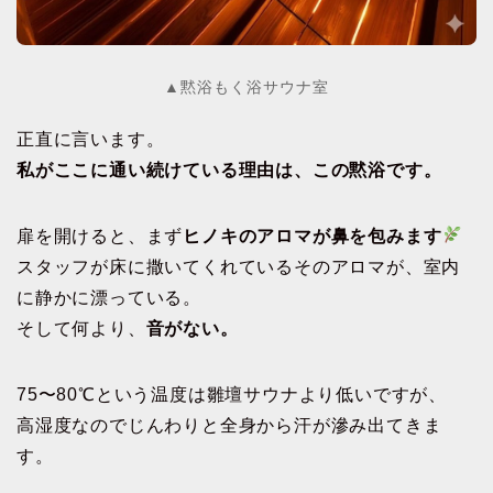
▲黙浴もく浴サウナ室
正直に言います。
私がここに通い続けている理由は、この黙浴です。
扉を開けると、まず
ヒノキのアロマが鼻を包みます
スタッフが床に撒いてくれているそのアロマが、室内
に静かに漂っている。
そして何より、
音がない。
75〜80℃という温度は雛壇サウナより低いですが、
高湿度なのでじんわりと全身から汗が滲み出てきま
す。