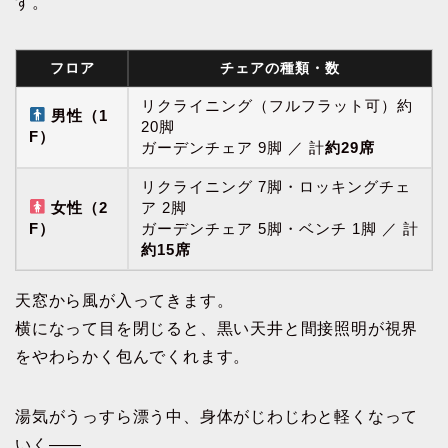
す。
フロア
チェアの種類・数
リクライニング（フルフラット可）約
男性（1
20脚
F）
ガーデンチェア 9脚 ／ 計
約29席
リクライニング 7脚・ロッキングチェ
女性（2
ア 2脚
F）
ガーデンチェア 5脚・ベンチ 1脚 ／ 計
約15席
天窓から風が入ってきます。
横になって目を閉じると、黒い天井と間接照明が視界
をやわらかく包んでくれます。
湯気がうっすら漂う中、身体がじわじわと軽くなって
いく——