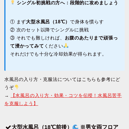
シングル初挑戦の方へ：段階的に攻めましょう
① まず
大型水風呂（18℃）
で身体を慣らす
② 次のセット以降でシングルに挑戦
③ それでも難しければ、
お腹のあたりまで頑張っ
て浸かってみて
ください
それだけでも十分な冷却効果が得られます。
水風呂の入り方・克服法についてはこちらも参考にど
うぞ
→
【水風呂の入り方・効果・コツを伝授！水風呂苦手
を克服しよう】
大型水風呂（18℃前後）
※男女両フロア