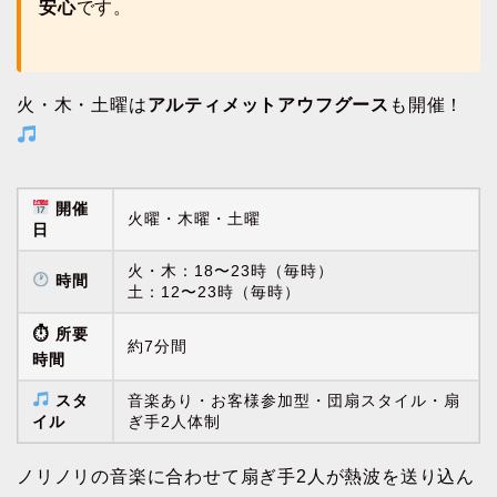
安心
です。
火・木・土曜は
アルティメットアウフグース
も開催！
開催
火曜・木曜・土曜
日
火・木：18〜23時（毎時）
時間
土：12〜23時（毎時）
⏱ 所要
約7分間
時間
スタ
音楽あり・お客様参加型・団扇スタイル・扇
イル
ぎ手2人体制
ノリノリの音楽に合わせて扇ぎ手2人が熱波を送り込ん