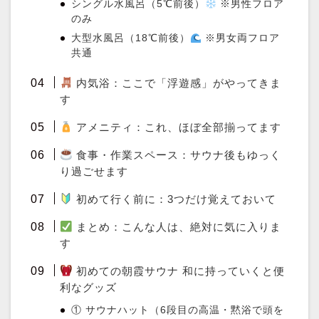
シングル水風呂（5℃前後）
※男性フロア
のみ
大型水風呂（18℃前後）
※男女両フロア
共通
内気浴：ここで「浮遊感」がやってきま
す
アメニティ：これ、ほぼ全部揃ってます
食事・作業スペース：サウナ後もゆっく
り過ごせます
初めて行く前に：3つだけ覚えておいて
まとめ：こんな人は、絶対に気に入りま
す
初めての朝霞サウナ 和に持っていくと便
利なグッズ
① サウナハット（6段目の高温・黙浴で頭を