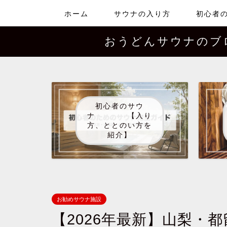
ホーム
サウナの入り方
初心者
おうどんサウナの
初心者のサウ
ナ 【入り
方、ととのい方を
紹介】
お勧めサウナ施設
【2026年最新】山梨・