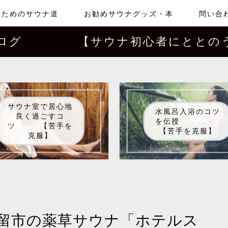
のためのサウナ道
お勧めサウナグッズ・本
問い合
ブログ 【サウナ初心者にととのう
サウナ室で居心地
水風呂入浴のコツ
良く過ごすコ
を伝授
ツ 【苦手を
【苦手を克服】
克服】
都留市の薬草サウナ「ホテルス