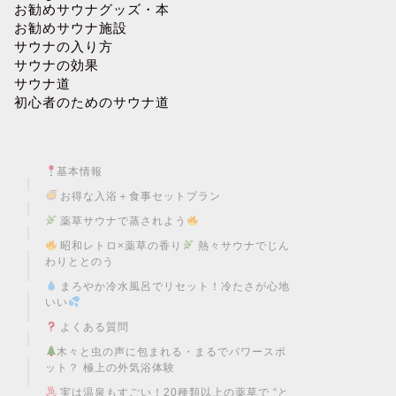
お勧めサウナグッズ・本
お勧めサウナ施設
サウナの入り方
サウナの効果
サウナ道
初心者のためのサウナ道
基本情報
お得な入浴＋食事セットプラン
薬草サウナで蒸されよう
昭和レトロ×薬草の香り
熱々サウナでじん
わりととのう
まろやか冷水風呂でリセット！冷たさが心地
いい
よくある質問
木々と虫の声に包まれる・まるでパワースポ
ット？ 極上の外気浴体験
実は温泉もすごい！20種類以上の薬草で “と