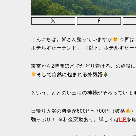
こんにちは。皆さん整っていますか
今回は
ホテルすたーランド」 （以下、ホテルすたー
東京から2時間ほどでたどり着けるこの施設
そして自然に包まれる外気浴
という、ととのい三種の神器がそろっていま
日帰り入浴の料金が600円〜700円（破格
）
強
っぷり！ ※料金変動あり。詳しくは
HP
を