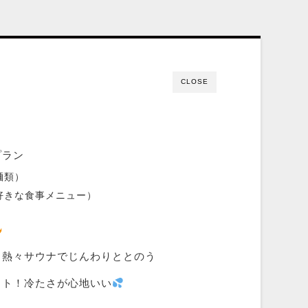
CLOSE
プラン
麺類）
好きな食事メニュー）
熱々サウナでじんわりととのう
ット！冷たさが心地いい