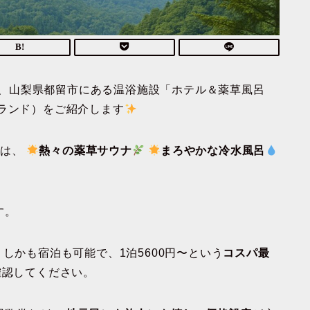
、山梨県都留市にある温浴施設「ホテル＆薬草風呂
ランド）をご紹介します
には、
熱々の薬草サウナ
まろやかな冷水風呂
す。
 しかも宿泊も可能で、1泊5600円〜という
コスパ最
確認してください。