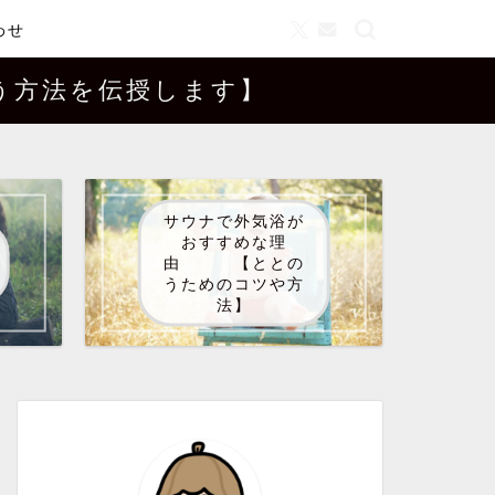
わせ
方法を伝授します】
サウナで外気浴が
おすすめな理
由 【ととの
うためのコツや方
法】