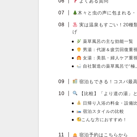
よくある質問
木々と虫の声に包まれる・
実は温泉もすごい！20種類
げ
薬草風呂の主な効能一覧
男湯：代謝＆疲労回復重
女湯：美肌・婦人ケア重
自社製造の薬草風呂で“極
宿泊もできる！コスパ最高
【比較】「より道の湯」
日帰り入浴の料金・設備
宿泊スタイルの比較
こんな方におすすめ！
宿泊予約はこちらから